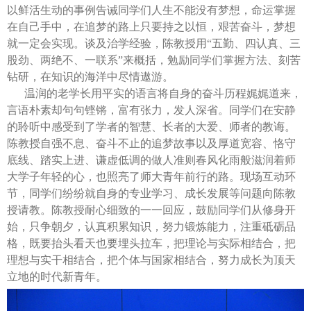
以鲜活生动的事例告诫同学们人生不能没有梦想，命运掌握
在自己手中，在追梦的路上只要持之以恒，艰苦奋斗，梦想
就一定会实现。谈及治学经验，陈教授用“五勤、四认真、三
股劲、两绝不、一联系”来概括，勉励同学们掌握方法、刻苦
钻研，在知识的海洋中尽情遨游。
温润的老学长用平实的语言将自身的奋斗历程娓娓道来，
言语朴素却句句铿锵，富有张力，发人深省。同学们在安静
的聆听中感受到了学者的智慧、长者的大爱、师者的教诲。
陈教授自强不息、奋斗不止的追梦故事以及厚道宽容、恪守
底线、踏实上进、谦虚低调的做人准则春风化雨般滋润着师
大学子年轻的心，也照亮了师大青年前行的路。现场互动环
节，同学们纷纷就自身的专业学习、成长发展等问题向陈教
授请教。陈教授耐心细致的一一回应，鼓励同学们从修身开
始，只争朝夕，认真积累知识，努力锻炼能力，注重砥砺品
格，既要抬头看天也要埋头拉车，把理论与实际相结合，把
理想与实干相结合，把个体与国家相结合，努力成长为顶天
立地的时代新青年。