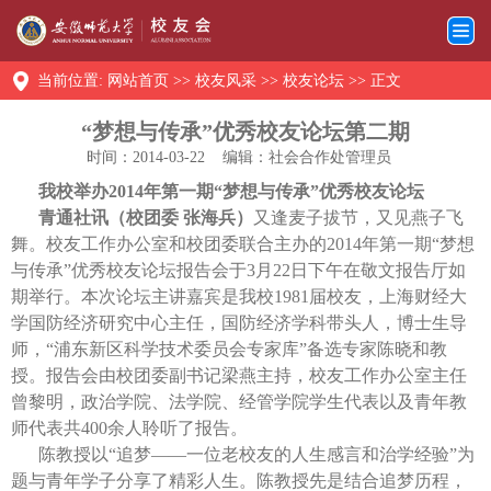
当前位置:
网站首页
>>
校友风采
>>
校友论坛
>> 正文
“梦想与传承”优秀校友论坛第二期
时间：2014-03-22
编辑：社会合作处管理员
我校举办
2014
年第一期“梦想与传承”优秀校友论坛
青通社讯（校团委 张海兵）
又逢麦子拔节，又见燕子飞
舞。校友工作办公室和校团委联合主办的
2014
年第一期“梦想
与传承”优秀校友论坛报告会于
3
月
22
日下午在敬文报告厅如
期举行。本次论坛主讲嘉宾是我校
1981
届校友，上海财经大
学国防经济研究中心主任，国防经济学科带头人，博士生导
师，“浦东新区科学技术委员会专家库”备选专家陈晓和教
授。报告会由校团委副书记梁燕主持，校友工作办公室主任
曾黎明，政治学院、法学院、经管学院学生代表以及青年教
师代表共
400
余人聆听了报告。
陈教授以“追梦——一位老校友的人生感言和治学经验”为
题与青年学子分享了精彩人生。陈教授先是结合追梦历程，