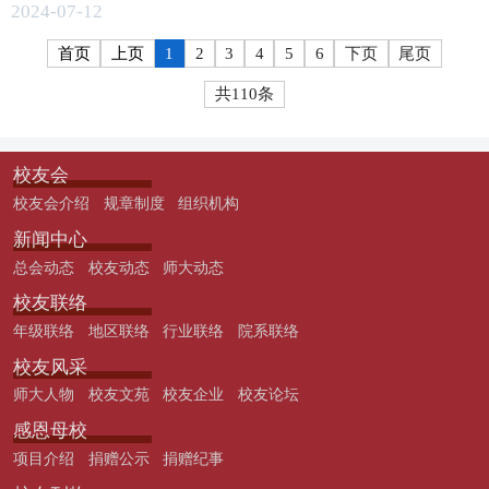
2024-07-12
首页
上页
1
2
3
4
5
6
下页
尾页
共110条
校友会
校友会介绍
规章制度
组织机构
新闻中心
总会动态
校友动态
师大动态
校友联络
年级联络
地区联络
行业联络
院系联络
校友风采
师大人物
校友文苑
校友企业
校友论坛
感恩母校
项目介绍
捐赠公示
捐赠纪事