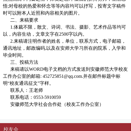
悟
;
对母校的热爱和怀念等等内容均可以抒写，投寄文字稿件
时可以附本人近照和内容相关的图片。
二、来稿要求
1.
体裁不限，散文、诗词、书法、摄影、艺术作品等均可
以，内容生动，文章文字在
2500
字以内。
2.
来稿请注明作者的姓名，单位，联系方式，电子邮箱，
通讯地址，邮政编码
,
以及在安师大学习所在的院系，入学和
毕业时间。
三、投稿方法
来稿请以
WORD
电子文档的方式发送到安徽师范大学校友
工作办公室的邮箱
: 452725851@qq.com.
并在邮件标题中标
明
“
校友通讯征文
”
字样。
联系人：王老师
联系电话：
0553-5910059
安徽师范大学社会合作处（校友工作办公室）
校友会