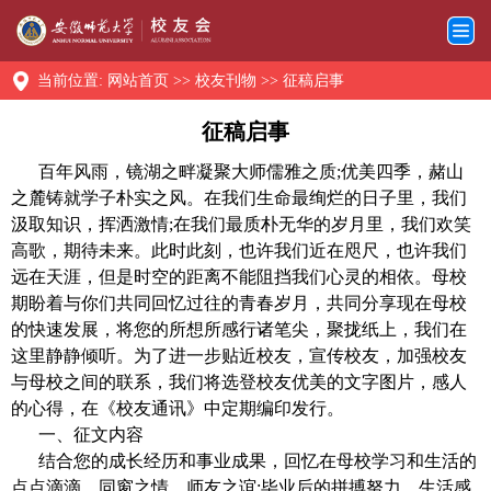
当前位置:
网站首页
>>
校友刊物
>>
征稿启事
征稿启事
百年风雨，镜湖之畔凝聚大师儒雅之质
;
优美四季，赭山
之麓铸就学子朴实之风。在我们生命最绚烂的日子里，我们
汲取知识，挥洒激情
;
在我们最质朴无华的岁月里，我们欢笑
高歌，期待未来。此时此刻，也许我们近在咫尺，也许我们
远在天涯，但是时空的距离不能阻挡我们心灵的相依。母校
期盼着与你们共同回忆过往的青春岁月，共同分享现在母校
的快速发展，将您的所想所感行诸笔尖，聚拢纸上，我们在
这里静静倾听。为了进一步贴近校友，宣传校友，加强校友
与母校之间的联系，我们将选登校友优美的文字图片，感人
的心得，在《校友通讯》中定期编印发行。
一、征文内容
结合您的成长经历和事业成果，回忆在母校学习和生活的
点点滴滴，同窗之情，师友之谊
;
毕业后的拼搏努力，生活感