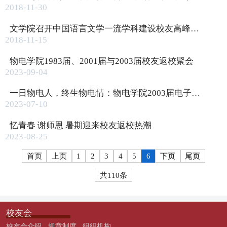
2018-11-30
文学院召开中国语言文学一流学科建设校友高峰论坛
2018-11-15
物电学院1983届、2001届与2003届校友返校聚会
2023-09-04
一日物电人，终生物电情：物电学院2003届电子专业校友代表返校
2023-07-10
忆青春 谢师恩 暑期迎来校友返校热潮
2023-08-25
首页
上页
1
2
3
4
5
6
下页
尾页
共110条
校友会
校友会介绍
规章制度
组织机构